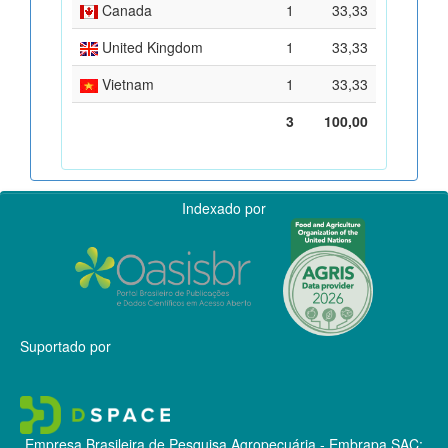
Canada
1
33,33
United Kingdom
1
33,33
Vietnam
1
33,33
3
100,00
Indexado por
Suportado por
Empresa Brasileira de Pesquisa Agropecuária - Embrapa
SAC: