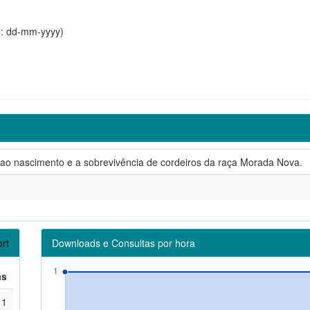
o: dd-mm-yyyy)
ao nascimento e a sobrevivência de cordeiros da raça Morada Nova.
rt
Downloads e Consultas por hora
as
1