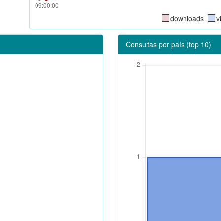
downloads
v
Consultas por país (top 10)