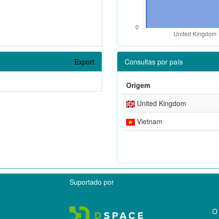
Export
Consultas por país
Origem
United Kingdom
Vietnam
Suportado por
O 