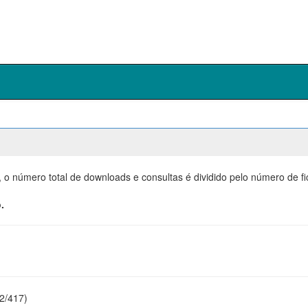
, o número total de downloads e consultas é dividido pelo número de f
.
22/417)