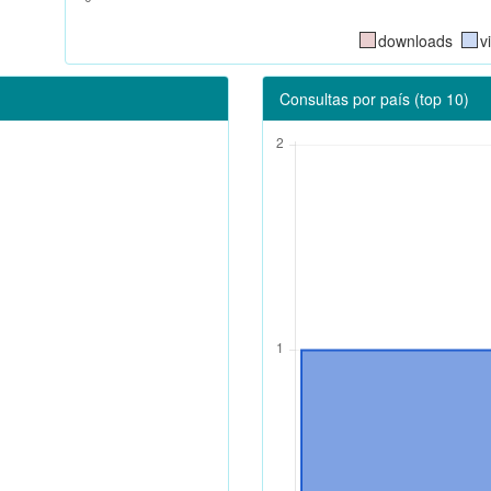
downloads
v
Consultas por país (top 10)