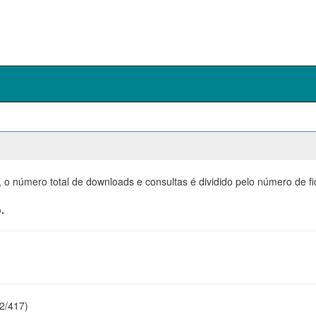
, o número total de downloads e consultas é dividido pelo número de f
.
22/417)