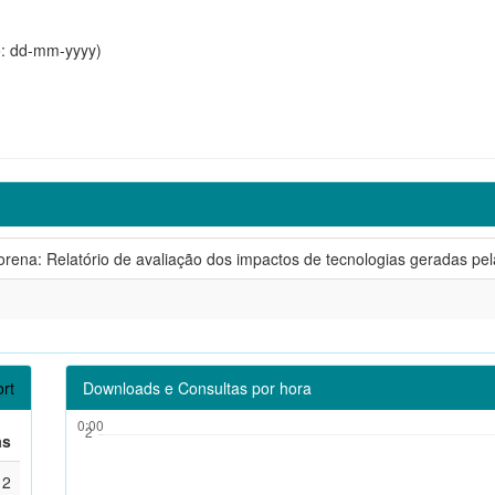
o: dd-mm-yyyy)
orena: Relatório de avaliação dos impactos de tecnologias geradas pe
rt
Downloads e Consultas por hora
as
2