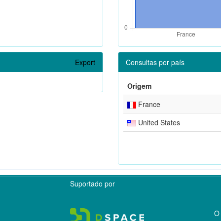
Export
Consultas por país
Origem
France
United States
Suportado por
O 