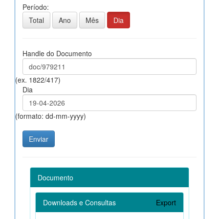
Período:
Total
Ano
Mês
Dia
Handle do Documento
(ex. 1822/417)
Dia
(formato: dd-mm-yyyy)
Documento
Downloads e Consultas
Export