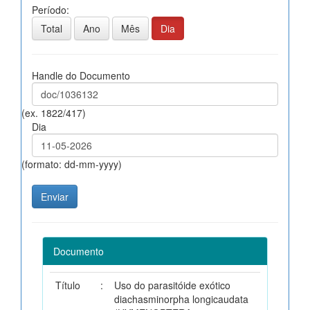
Período:
Total
Ano
Mês
Dia
Handle do Documento
(ex. 1822/417)
Dia
(formato: dd-mm-yyyy)
Documento
Título
:
Uso do parasitóide exótico
diachasminorpha longicaudata