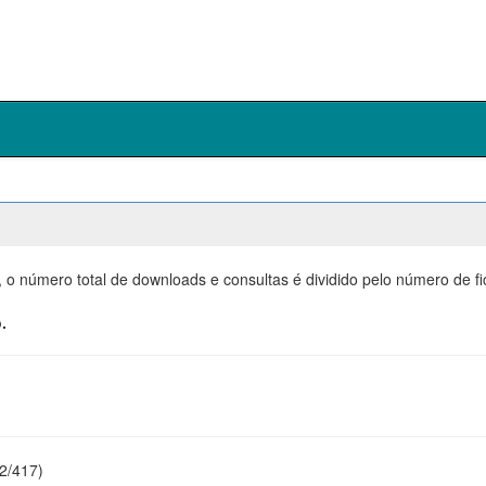
, o número total de downloads e consultas é dividido pelo número de f
.
22/417)