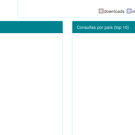
downloads
v
Consultas por país (top 10)