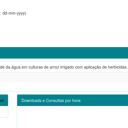
o: dd-mm-yyyy)
de da água em culturas de arroz irrigado com aplicação de herbicidas.
rt
Downloads e Consultas por hora