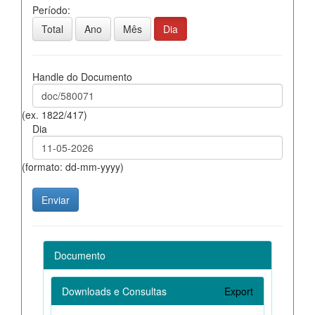
Período:
Total
Ano
Mês
Dia
Handle do Documento
(ex. 1822/417)
Dia
(formato: dd-mm-yyyy)
Documento
Downloads e Consultas
Export