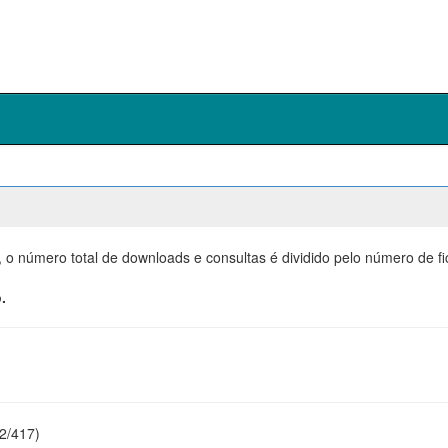
, o número total de downloads e consultas é dividido pelo número de f
.
22/417)