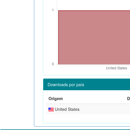
Downloads por país
Origem
D
United States