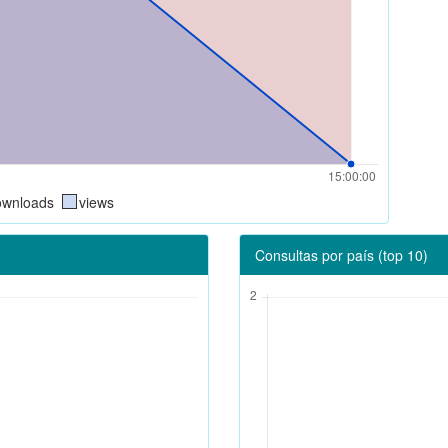
ownloads
views
Consultas por país (top 10)