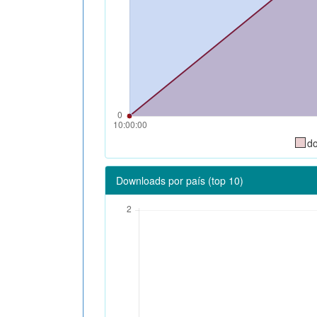
d
Downloads por país (top 10)