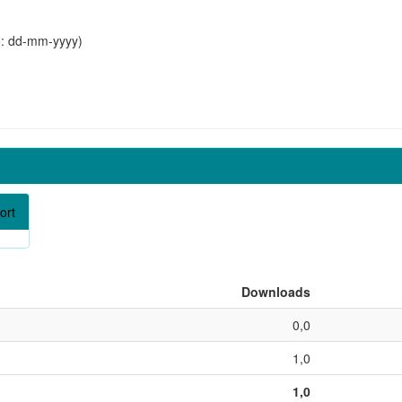
o: dd-mm-yyyy)
ort
Downloads
0,0
1,0
1,0