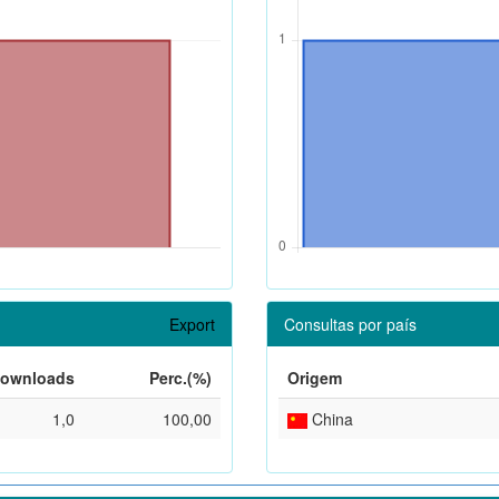
Export
Consultas por país
ownloads
Perc.(%)
Origem
1,0
100,00
China