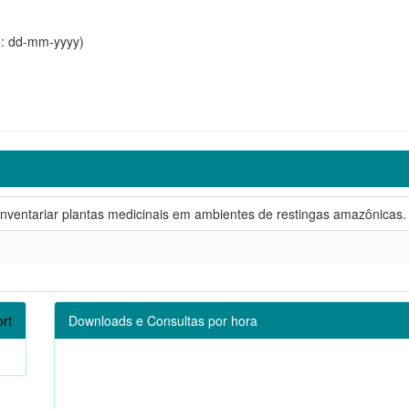
o: dd-mm-yyyy)
inventariar plantas medicinais em ambientes de restingas amazônicas.
rt
Downloads e Consultas por hora