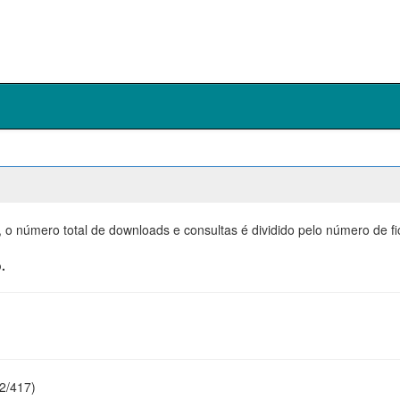
, o número total de downloads e consultas é dividido pelo número de f
.
22/417)