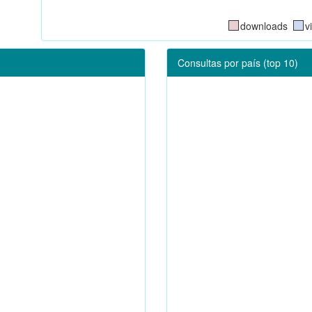
downloads
v
Consultas por país (top 10)