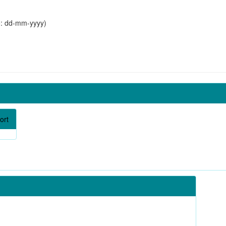
o: dd-mm-yyyy)
ort