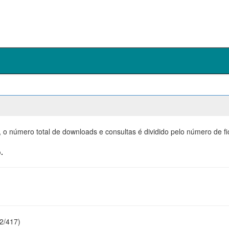
, o número total de downloads e consultas é dividido pelo número de f
.
22/417)