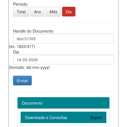
Período:
Total
Ano
Mês
Dia
Handle do Documento
(ex. 1822/417)
Dia
(formato: dd-mm-yyyy)
Documento
Downloads e Consultas
Export