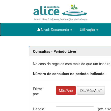
Skip
Nível: Documento
Utilização
navigation
Consultas - Período Livre
No caso de registos com mais do que um ficheiro,
Número de consultas no período indicado.
Filtrar
Mês/Ano
Dia/Mês/Ano*
por:
Handle
(ex. 18