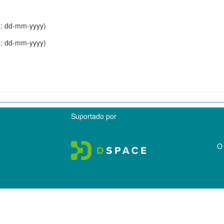
o: dd-mm-yyyy)
o: dd-mm-yyyy)
Suportado por
O 