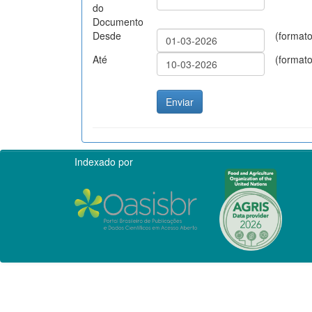
do
Documento
Desde
(format
Até
(format
Indexado por