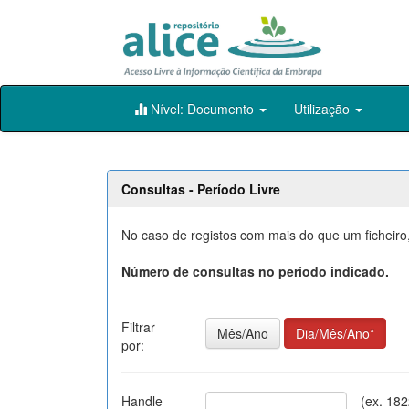
Skip
Nível: Documento
Utilização
navigation
Consultas - Período Livre
No caso de registos com mais do que um ficheiro,
Número de consultas no período indicado.
Filtrar
Mês/Ano
Dia/Mês/Ano*
por:
Handle
(ex. 18