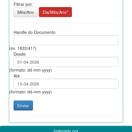
Filtrar por:
Mês/Ano
Dia/Mês/Ano*
Handle do Documento
(ex. 1822/417)
Desde
(formato: dd-mm-yyyy)
Até
(formato: dd-mm-yyyy)
Indexado por