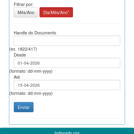
Filtrar por:
Mês/Ano
Dia/Mês/Ano*
Handle do Documento
(ex. 1822/417)
Desde
(formato: dd-mm-yyyy)
Até
(formato: dd-mm-yyyy)
Indexado por