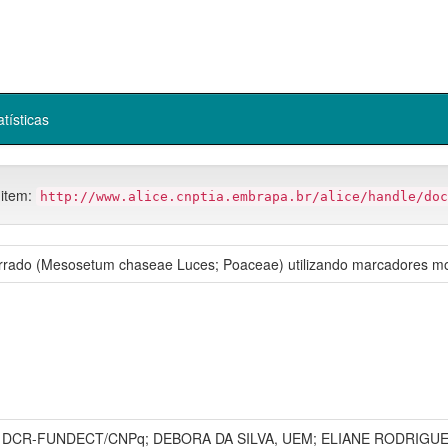
atísticas
 item:
http://www.alice.cnptia.embrapa.br/alice/handle/doc
rrado (Mesosetum chaseae Luces; Poaceae) utilizando marcadores mo
 DCR-FUNDECT/CNPq; DEBORA DA SILVA, UEM; ELIANE RODRIGU