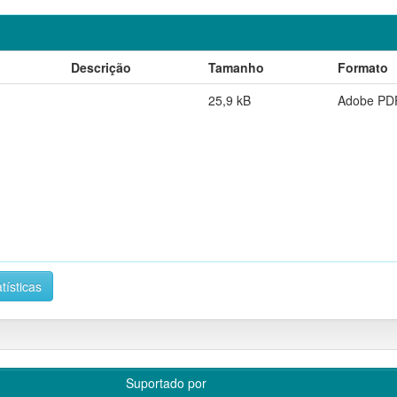
Descrição
Tamanho
Formato
25,9 kB
Adobe PD
tísticas
Suportado por