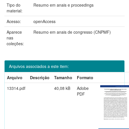
Tipo do
Resumo em anais e proceedings
material:
Acesso:
openAccess
Aparece
Resumo em anais de congresso (CNPMF)
nas
coleções:
Arquivos associados a este item:
Arquivo
Descrição
Tamanho
Formato
13314.pdf
40,08 kB
Adobe
PDF