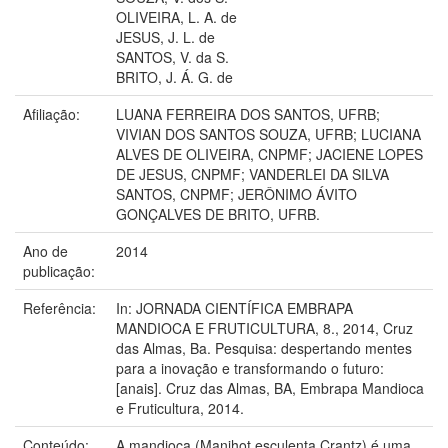
OLIVEIRA, L. A. de
JESUS, J. L. de
SANTOS, V. da S.
BRITO, J. Á. G. de
Afiliação:
LUANA FERREIRA DOS SANTOS, UFRB;
VIVIAN DOS SANTOS SOUZA, UFRB; LUCIANA
ALVES DE OLIVEIRA, CNPMF; JACIENE LOPES
DE JESUS, CNPMF; VANDERLEI DA SILVA
SANTOS, CNPMF; JERÔNIMO ÁVITO
GONÇALVES DE BRITO, UFRB.
Ano de
2014
publicação:
Referência:
In: JORNADA CIENTÍFICA EMBRAPA
MANDIOCA E FRUTICULTURA, 8., 2014, Cruz
das Almas, Ba. Pesquisa: despertando mentes
para a inovação e transformando o futuro:
[anais]. Cruz das Almas, BA, Embrapa Mandioca
e Fruticultura, 2014.
Conteúdo:
A mandioca (Manihot esculenta Crantz) é uma