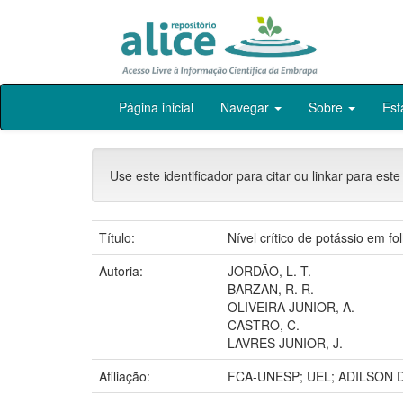
Skip
Página inicial
Navegar
Sobre
Est
navigation
Use este identificador para citar ou linkar para este
Título:
Nível crítico de potássio em f
Autoria:
JORDÃO, L. T.
BARZAN, R. R.
OLIVEIRA JUNIOR, A.
CASTRO, C.
LAVRES JUNIOR, J.
Afiliação:
FCA-UNESP; UEL; ADILSON 