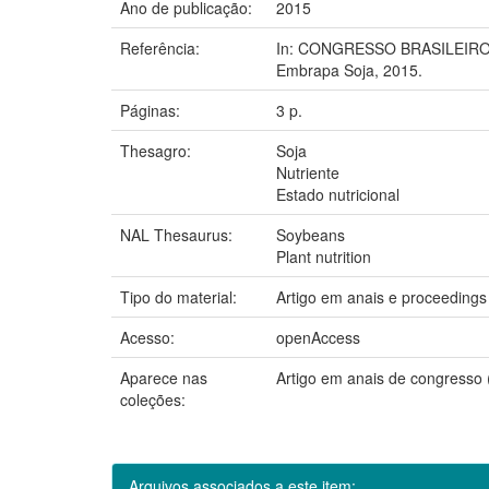
Ano de publicação:
2015
Referência:
In: CONGRESSO BRASILEIRO DE 
Embrapa Soja, 2015.
Páginas:
3 p.
Thesagro:
Soja
Nutriente
Estado nutricional
NAL Thesaurus:
Soybeans
Plant nutrition
Tipo do material:
Artigo em anais e proceedings
Acesso:
openAccess
Aparece nas
Artigo em anais de congress
coleções:
Arquivos associados a este item: