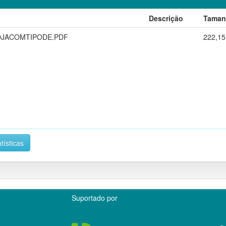
Descrição
Taman
OJACOMTIPODE.PDF
222,15
tísticas
Suportado por