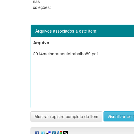
nas
coleções:
Arquivos associados a este item:
Arquivo
2014melhoramentotrabalho89.pdf
Mostrar registro completo do item
Visualizar esta