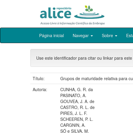
Skip
Página inicial
Navegar
Sobre
Est
navigation
Use este identificador para citar ou linkar para este
Título:
Grupos de maturidade relativa para cul
Autoria:
CUNHA, G. R. da
PASINATO, A.
GOUVEA, J. A. de
CASTRO, R. L. de
PIRES, J. L. F.
SCHEEREN, P. L.
CARGNIN, A.
SÓ e SILVA, M.