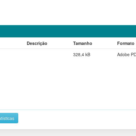
Descrição
Tamanho
Formato
328,4 kB
Adobe P
tísticas