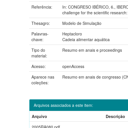
Referência:
In: CONGRESO IBÉRICO, 6., IBER
challenge for the scientific research
Thesagro:
Modelo de Simulação
Palavras-
Heptacloro
chave:
Cadeia alimentar aquática
Tipo do
Resumo em anais e proceedings
material:
Acesso:
openAccess
Aparece nas
Resumo em anais de congresso (
coleções:
Arquivos associados a este item:
Arquivo
Descrição
2005RA080.pdf