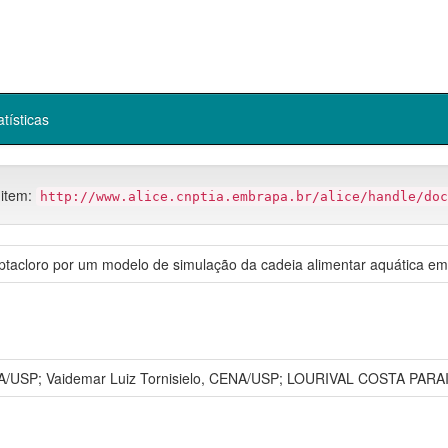
atísticas
 item:
http://www.alice.cnptia.embrapa.br/alice/handle/doc
tacloro por um modelo de simulação da cadeia alimentar aquática em 
NA/USP; Vaidemar Luiz Tornisielo, CENA/USP; LOURIVAL COSTA PAR