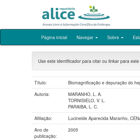
Skip
Página inicial
Navegar
Sobre
Est
navigation
Use este identificador para citar ou linkar para este
Título:
Biomagnificação e depuração do hep
Autoria:
MARANHO, L. A.
TORNISIELO, V. L.
PARAIBA, L. C.
Afiliação:
Lucineide Aparecida Maranho, CE
Ano de
2005
publicação: