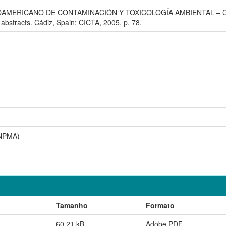
OAMERICANO DE CONTAMINACIÓN Y TOXICOLOGÍA AMBIENTAL – CICTA,
: abstracts. Cádiz, Spain: CICTA, 2005. p. 78.
CNPMA)
Tamanho
Formato
60,21 kB
Adobe PDF