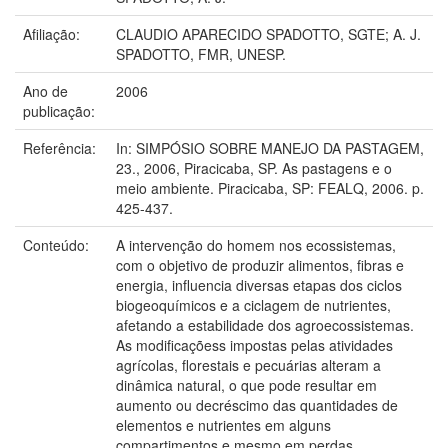
Afiliação:
CLAUDIO APARECIDO SPADOTTO, SGTE; A. J.
SPADOTTO, FMR, UNESP.
Ano de
2006
publicação:
Referência:
In: SIMPÓSIO SOBRE MANEJO DA PASTAGEM,
23., 2006, Piracicaba, SP. As pastagens e o
meio ambiente. Piracicaba, SP: FEALQ, 2006. p.
425-437.
Conteúdo:
A intervenção do homem nos ecossistemas,
com o objetivo de produzir alimentos, fibras e
energia, influencia diversas etapas dos ciclos
biogeoquímicos e a ciclagem de nutrientes,
afetando a estabilidade dos agroecossistemas.
As modificaçõess impostas pelas atividades
agrícolas, florestais e pecuárias alteram a
dinâmica natural, o que pode resultar em
aumento ou decréscimo das quantidades de
elementos e nutrientes em alguns
compartimentos e mesmo em perdas