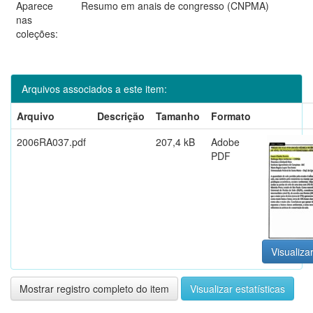
Aparece
Resumo em anais de congresso (CNPMA)
nas
coleções:
Arquivos associados a este item:
Arquivo
Descrição
Tamanho
Formato
2006RA037.pdf
207,4 kB
Adobe
PDF
Visualizar
Mostrar registro completo do item
Visualizar estatísticas