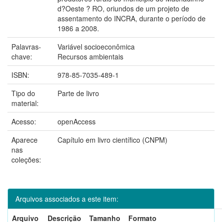
d?Oeste ? RO, oriundos de um projeto de
assentamento do INCRA, durante o período de
1986 a 2008.
Palavras-
Variável socioeconômica
chave:
Recursos ambientais
ISBN:
978-85-7035-489-1
Tipo do
Parte de livro
material:
Acesso:
openAccess
Aparece
Capítulo em livro científico (CNPM)
nas
coleções:
Arquivos associados a este item:
Arquivo
Descrição
Tamanho
Formato