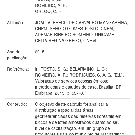
ROMEIRO, A. R.
GREGO, C. R.
Afiliação:
JOAO ALFREDO DE CARVALHO MANGABEIRA,
CNPM; SERGIO GOMES TOSTO, CNPM;
ADEMAR RIBEIRO ROMEIRO, UNICAMP;
CELIA REGINA GREGO, CNPM.
Ano de
2015
publicação:
Referência:
In: TOSTO, S. G.; BELARMINO, L. C.;
ROMEIRO, A. R.; RODRIGUES, C. A. G. (Ed.).
Valoração de serviços ecossistêmicos:
metodologias e estudos de caso. Brasília, DF:
Embrapa, 2015. p. 53-70.
Conteúdo:
O objetivo deste capítulo foi analisar a
distribuição espacial das áreas
georreferenciadas das reservas florestais em
blocos e de lotes amostrados quanto ao seu
nível de capitalização, em um grupo de
produtores rurais do município de Machadinho