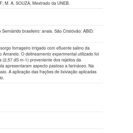
SF; M. A. SOUZA, Mestrado da UNEB.
iárido brasileiro: anais. São Cristóvão: ABID:
sorgo forrageiro irrigado com efluente salino da
o Amarelo. O delineamento experimental utilizado foi
 (2,57 dS m-1) proveniente dos rejeitos da
ícula apresentaram aspecto pastoso a farináceo. Na
sio. A aplicação das frações de lixiviação aplicadas
io.