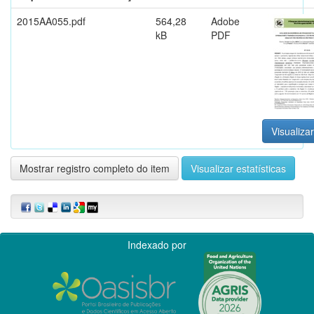
2015AA055.pdf
564,28
Adobe
kB
PDF
Visualizar
Mostrar registro completo do item
Visualizar estatísticas
Indexado por