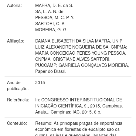
Autoria:
MAFRA, D. E. da S.
SA, L. A. N. de
PESSOA, M. C. P. Y.
SARTORI, C. A.
MOREIRA, G. G
Afiliação:
DAIANA ELISABETH DA SILVA MAFRA, UNIP;
LUIZ ALEXANDRE NOGUEIRA DE SA, CNPMA;
MARIA CONCEICAO PERES YOUNG PESSOA,
CNPMA; CRISTIANE ALVES SARTORI,
PUCCAMP; GANRIELA GONÇALVES MOREIRA,
Paper do Brasil.
Ano de
2015
publicação:
Referência:
In: CONGRESSO INTERINSTITUCIONAL DE
INICIAÇÃO CIENTÍFICA, 9., 2015, Campinas.
Anais... Campinas: IAC, 2015. 8 p.
Conteúdo:
Resumo: As principais pragas de importância
econômica em florestas de eucalipto são os
cupins, saúvas e quenquéns, lagartas-das-