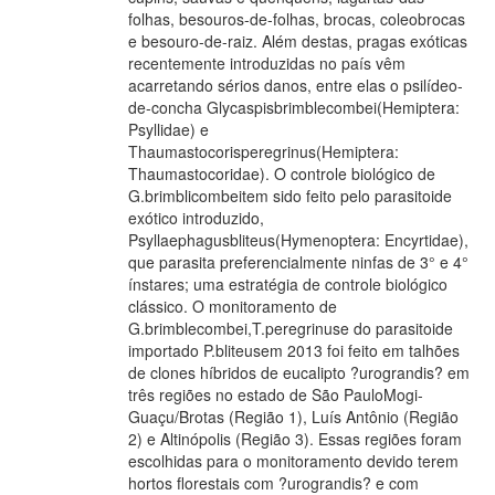
folhas, besouros-de-folhas, brocas, coleobrocas
e besouro-de-raiz. Além destas, pragas exóticas
recentemente introduzidas no país vêm
acarretando sérios danos, entre elas o psilídeo-
de-concha Glycaspisbrimblecombei(Hemiptera:
Psyllidae) e
Thaumastocorisperegrinus(Hemiptera:
Thaumastocoridae). O controle biológico de
G.brimblicombeitem sido feito pelo parasitoide
exótico introduzido,
Psyllaephagusbliteus(Hymenoptera: Encyrtidae),
que parasita preferencialmente ninfas de 3° e 4°
ínstares; uma estratégia de controle biológico
clássico. O monitoramento de
G.brimblecombei,T.peregrinuse do parasitoide
importado P.bliteusem 2013 foi feito em talhões
de clones híbridos de eucalipto ?urograndis? em
três regiões no estado de São PauloMogi-
Guaçu/Brotas (Região 1), Luís Antônio (Região
2) e Altinópolis (Região 3). Essas regiões foram
escolhidas para o monitoramento devido terem
hortos florestais com ?urograndis? e com