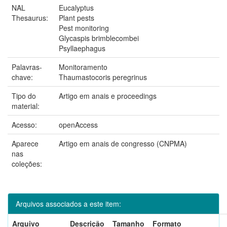
NAL
Eucalyptus
Thesaurus:
Plant pests
Pest monitoring
Glycaspis brimblecombei
Psyllaephagus
Palavras-
Monitoramento
chave:
Thaumastocoris peregrinus
Tipo do
Artigo em anais e proceedings
material:
Acesso:
openAccess
Aparece
Artigo em anais de congresso (CNPMA)
nas
coleções:
Arquivos associados a este item:
Arquivo
Descrição
Tamanho
Formato