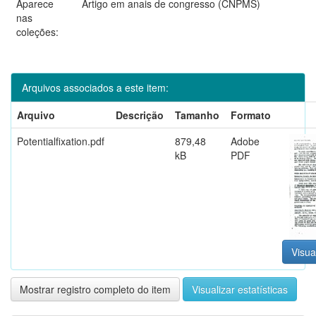
Aparece
Artigo em anais de congresso (CNPMS)
nas
coleções:
Arquivos associados a este item:
Arquivo
Descrição
Tamanho
Formato
Potentialfixation.pdf
879,48
Adobe
kB
PDF
Visua
Mostrar registro completo do item
Visualizar estatísticas