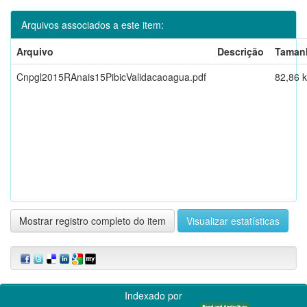
Arquivos associados a este item:
Arquivo
Descrição
Taman
Cnpgl2015RAnais15PibicValidacaoagua.pdf
82,86 
Mostrar registro completo do item
Visualizar estatísticas
Indexado por