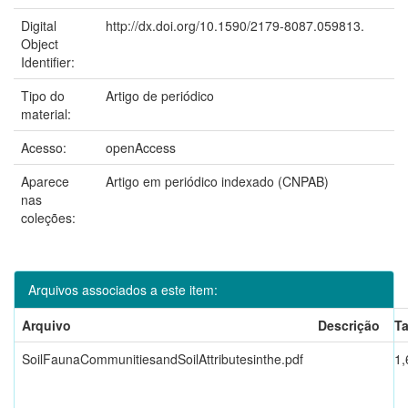
Digital
http://dx.doi.org/10.1590/2179-8087.059813.
Object
Identifier:
Tipo do
Artigo de periódico
material:
Acesso:
openAccess
Aparece
Artigo em periódico indexado (CNPAB)
nas
coleções:
Arquivos associados a este item:
Arquivo
Descrição
T
SoilFaunaCommunitiesandSoilAttributesinthe.pdf
1,