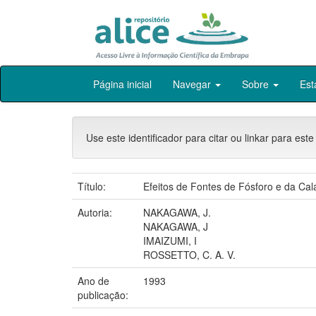
Skip
Página inicial
Navegar
Sobre
Est
navigation
Use este identificador para citar ou linkar para este
Título:
Efeitos de Fontes de Fósforo e da C
Autoria:
NAKAGAWA, J.
NAKAGAWA, J
IMAIZUMI, I
ROSSETTO, C. A. V.
Ano de
1993
publicação: