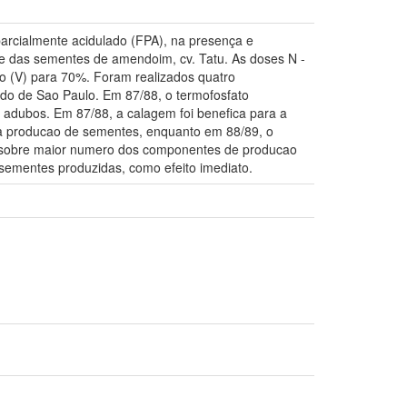
 parcialmente acidulado (FPA), na presença e
e das sementes de amendoim, cv. Tatu. As doses N -
o (V) para 70%. Foram realizados quatro
ado de Sao Paulo. Em 87/88, o termofosfato
adubos. Em 87/88, a calagem foi benefica para a
 na producao de sementes, enquanto em 88/89, o
cos sobre maior numero dos componentes de producao
ementes produzidas, como efeito imediato.