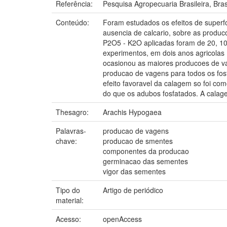
Referência:
Pesquisa Agropecuaria Brasileira, Bras
Conteúdo:
Foram estudados os efeitos de superfos
ausencia de calcario, sobre as produ
P2O5 - K2O aplicadas foram de 20, 10
experimentos, em dois anos agricolas 
ocasionou as maiores producoes de va
producao de vagens para todos os fos
efeito favoravel da calagem so foi c
do que os adubos fosfatados. A calag
Thesagro:
Arachis Hypogaea
Palavras-
producao de vagens
chave:
producao de smentes
componentes da producao
germinacao das sementes
vigor das sementes
Tipo do
Artigo de periódico
material:
Acesso:
openAccess