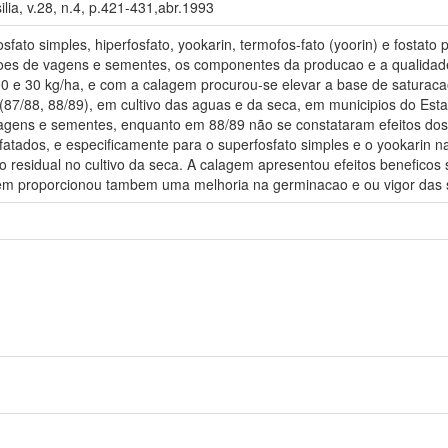
ilia, v.28, n.4, p.421-431,abr.1993
fato simples, hiperfosfato, yookarin, termofos-fato (yoorin) e fostato
coes de vagens e sementes, os componentes da producao e a qualidad
0 e 30 kg/ha, e com a calagem procurou-se elevar a base de saturaca
(87/88, 88/89), em cultivo das aguas e da seca, em municipios do Est
gens e sementes, enquanto em 88/89 não se constataram efeitos dos 
fatados, e especificamente para o superfosfato simples e o yookarin
omo residual no cultivo da seca. A calagem apresentou efeitos benefi
em proporcionou tambem uma melhoria na germinacao e ou vigor das s