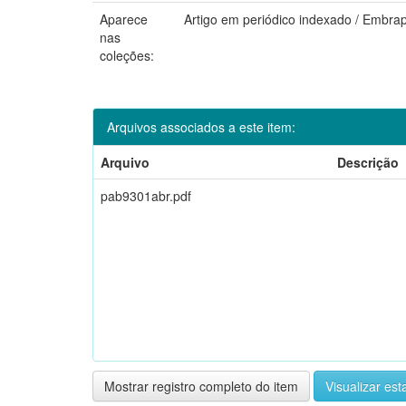
Aparece
Artigo em periódico indexado / Embra
nas
coleções:
Arquivos associados a este item:
Arquivo
Descrição
pab9301abr.pdf
Mostrar registro completo do item
Visualizar esta