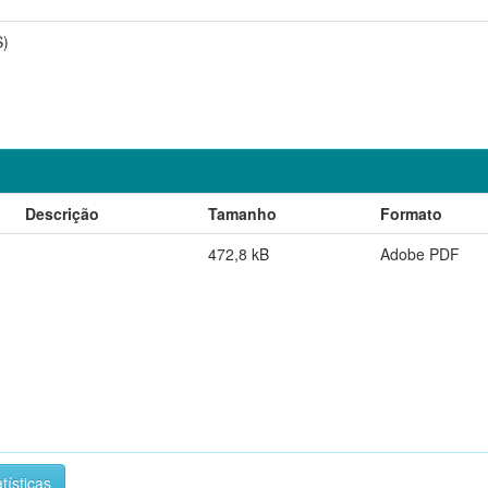
S)
Descrição
Tamanho
Formato
472,8 kB
Adobe PDF
tísticas