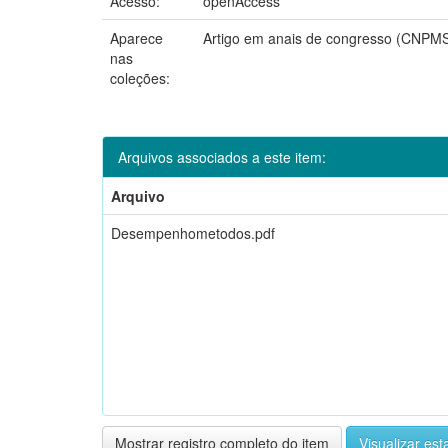
Acesso:
openAccess
Aparece
Artigo em anais de congresso (CNPM
nas
coleções:
Arquivos associados a este item:
Arquivo
Desempenhometodos.pdf
Mostrar registro completo do item
Visualizar esta