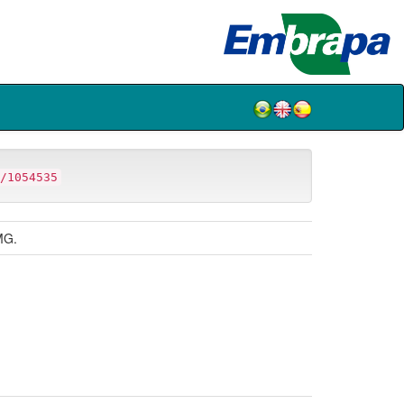
/1054535
MG.