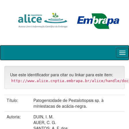
Skip
navigation
Use este identificador para citar ou linkar para este item:
http://www.alice.cnptia.embrapa.br/alice/handle/doc
Título:
Patogenicidade de Pestalotiopsis sp. à
miniestacas de acácia-negra.
Autoria:
DUIN, I. M.
AUER, C. G.
SANTOS, A. F. dos