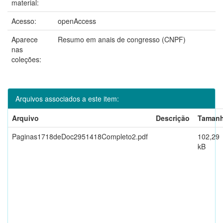
material:
Acesso:
openAccess
Aparece
Resumo em anais de congresso (CNPF)
nas
coleções:
Arquivos associados a este item:
Arquivo
Descrição
Taman
Paginas1718deDoc2951418Completo2.pdf
102,29
kB