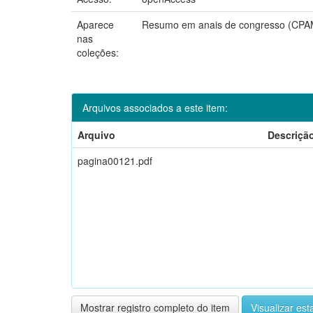
Aparece
Resumo em anais de congresso (CP
nas
coleções:
Arquivos associados a este item:
Arquivo
Descriçã
pagina00121.pdf
Mostrar registro completo do item
Visualizar esta