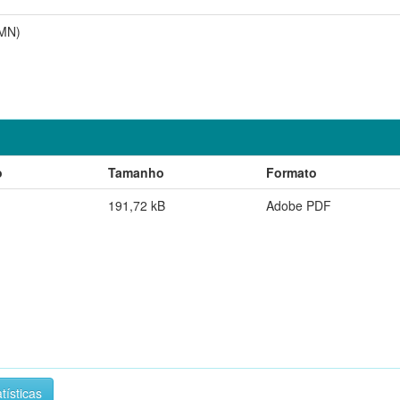
AMN)
o
Tamanho
Formato
191,72 kB
Adobe PDF
tísticas