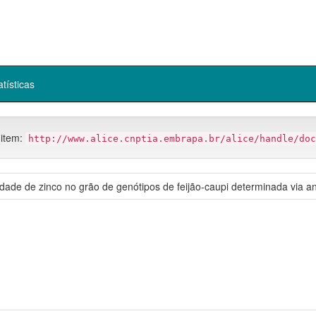
atísticas
 item:
http://www.alice.cnptia.embrapa.br/alice/handle/doc
idade de zinco no grão de genótipos de feijão-caupi determinada via an