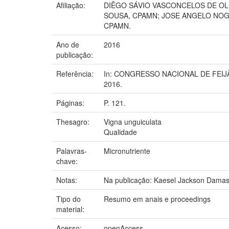
Afiliação:
DIÊGO SÁVIO VASCONCELOS DE OLI
SOUSA, CPAMN; JOSE ANGELO NOG
CPAMN.
Ano de
2016
publicação:
Referência:
In: CONGRESSO NACIONAL DE FEIJÃO-CA
2016.
Páginas:
P. 121.
Thesagro:
Vigna unguiculata
Qualidade
Palavras-
Micronutriente
chave:
Notas:
Na publicação: Kaesel Jackson Damas
Tipo do
Resumo em anais e proceedings
material:
Acesso:
openAccess