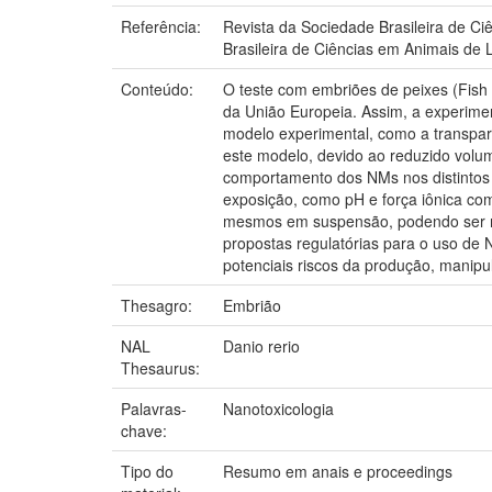
Referência:
Revista da Sociedade Brasileira de Ci
Brasileira de Ciências em Animais de 
Conteúdo:
O teste com embriões de peixes (Fish
da União Europeia. Assim, a experimen
modelo experimental, como a transpar
este modelo, devido ao reduzido volum
comportamento dos NMs nos distintos s
exposição, como pH e força iônica co
mesmos em suspensão, podendo ser mo
propostas regulatórias para o uso de N
potenciais riscos da produção, manip
Thesagro:
Embrião
NAL
Danio rerio
Thesaurus:
Palavras-
Nanotoxicologia
chave:
Tipo do
Resumo em anais e proceedings