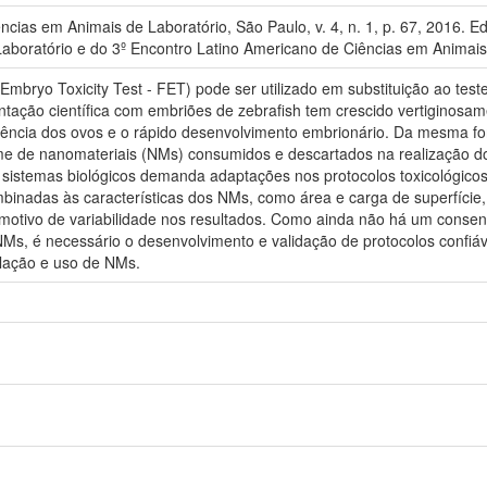
ências em Animais de Laboratório, São Paulo, v. 4, n. 1, p. 67, 2016.
Laboratório e do 3º Encontro Latino Americano de Ciências em Animais 
 Embryo Toxicity Test - FET) pode ser utilizado em substituição ao 
tação científica com embriões de zebrafish tem crescido vertiginosame
ência dos ovos e o rápido desenvolvimento embrionário. Da mesma fo
e de nanomateriais (NMs) consumidos e descartados na realização dos 
istemas biológicos demanda adaptações nos protocolos toxicológicos j
mbinadas às características dos NMs, como área e carga de superfíci
tivo de variabilidade nos resultados. Como ainda não há um consen
Ms, é necessário o desenvolvimento e validação de protocolos confiáve
ulação e uso de NMs.