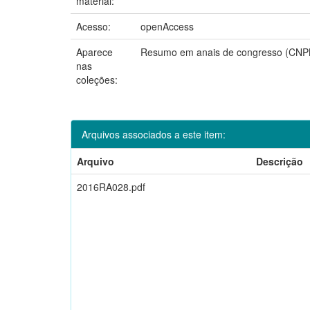
material:
Acesso:
openAccess
Aparece
Resumo em anais de congresso (CN
nas
coleções:
Arquivos associados a este item:
Arquivo
Descrição
2016RA028.pdf