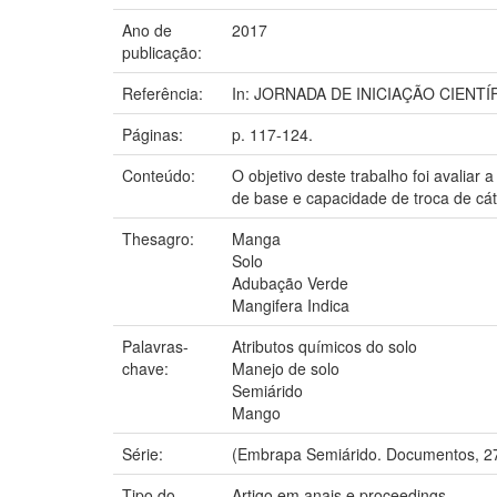
Ano de
2017
publicação:
Referência:
In: JORNADA DE INICIAÇÃO CIENTÍFIC
Páginas:
p. 117-124.
Conteúdo:
O objetivo deste trabalho foi avaliar
de base e capacidade de troca de cát
Thesagro:
Manga
Solo
Adubação Verde
Mangifera Indica
Palavras-
Atributos químicos do solo
chave:
Manejo de solo
Semiárido
Mango
Série:
(Embrapa Semiárido. Documentos, 27
Tipo do
Artigo em anais e proceedings