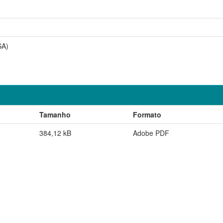
SA)
Tamanho
Formato
384,12 kB
Adobe PDF