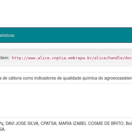
atísticas
 item:
http://www.alice.cnptia.embrapa.br/alice/handle/doc
a de cátions como indicadores de qualidade química do agroecossist
; DAVI JOSE SILVA, CPATSA; MARIA IZABEL COSME DE BRITO, Bols
SA.