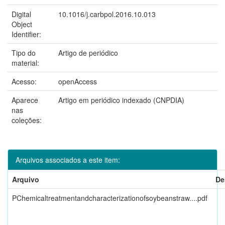
Digital
10.1016/j.carbpol.2016.10.013
Object
Identifier:
Tipo do
Artigo de periódico
material:
Acesso:
openAccess
Aparece
Artigo em periódico indexado (CNPDIA)
nas
coleções:
Arquivos associados a este item:
Arquivo
De
PChemicaltreatmentandcharacterizationofsoybeanstraw....pdf