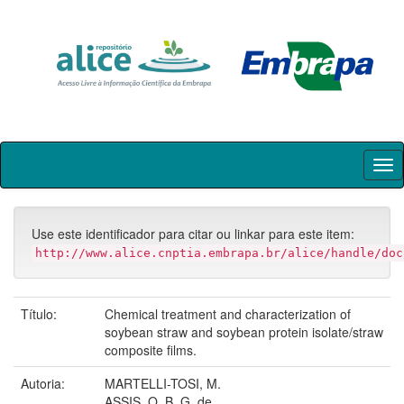
Skip
navigation
Use este identificador para citar ou linkar para este item:
http://www.alice.cnptia.embrapa.br/alice/handle/doc
Título:
Chemical treatment and characterization of
soybean straw and soybean protein isolate/straw
composite films.
Autoria:
MARTELLI-TOSI, M.
ASSIS, O. B. G. de