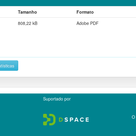
Tamanho
Formato
808,22 kB
Adobe PDF
tísticas
Suportado por
O 