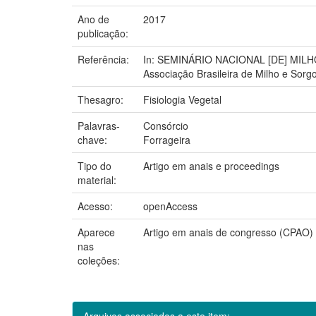
Ano de
2017
publicação:
Referência:
In: SEMINÁRIO NACIONAL [DE] MILHO S
Associação Brasileira de Milho e Sorg
Thesagro:
Fisiologia Vegetal
Palavras-
Consórcio
chave:
Forrageira
Tipo do
Artigo em anais e proceedings
material:
Acesso:
openAccess
Aparece
Artigo em anais de congresso (CPAO)
nas
coleções:
Arquivos associados a este item: