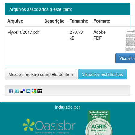
Arquivos associados a este item:
Arquivo
Descrição
Tamanho
Formato
Mycelial2017.pdf
278,73
Adobe
kB
PDF
Visualiz
Mostrar registro completo do item
Visualizar estatísticas
Indexado por