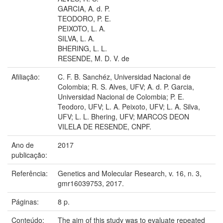
GARCIA, A. d. P.
TEODORO, P. E.
PEIXOTO, L. A.
SILVA, L. A.
BHERING, L. L.
RESENDE, M. D. V. de
Afiliação:
C. F. B. Sanchéz, Universidad Nacional de
Colombia; R. S. Alves, UFV; A. d. P. Garcia,
Universidad Nacional de Colombia; P. E.
Teodoro, UFV; L. A. Peixoto, UFV; L. A. Silva,
UFV; L. L. Bhering, UFV; MARCOS DEON
VILELA DE RESENDE, CNPF.
Ano de
2017
publicação:
Referência:
Genetics and Molecular Research, v. 16, n. 3,
gmr16039753, 2017.
Páginas:
8 p.
Conteúdo:
The aim of this study was to evaluate repeated