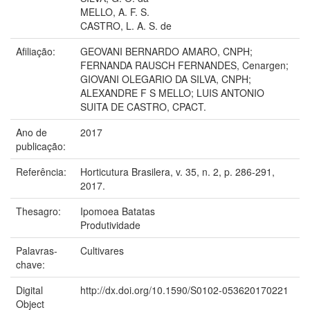
MELLO, A. F. S.
CASTRO, L. A. S. de
Afiliação:
GEOVANI BERNARDO AMARO, CNPH;
FERNANDA RAUSCH FERNANDES, Cenargen;
GIOVANI OLEGARIO DA SILVA, CNPH;
ALEXANDRE F S MELLO; LUIS ANTONIO
SUITA DE CASTRO, CPACT.
Ano de
2017
publicação:
Referência:
Horticutura Brasilera, v. 35, n. 2, p. 286-291,
2017.
Thesagro:
Ipomoea Batatas
Produtividade
Palavras-
Cultivares
chave:
Digital
http://dx.doi.org/10.1590/S0102-053620170221
Object