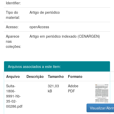
Identifier:
Tipo do
Artigo de periódico
material:
Acesso:
openAccess
Aparece
Artigo em periódico indexado (CENARGEN)
nas
coleções:
Arquivos associados a este item:
Arquivo
Descrição
Tamanho
Formato
Suita-
321,03
Adobe
1806-
kB
PDF
9991-hb-
35-02-
00286.pdf
Visualizar/Abrir