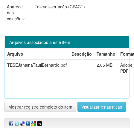
Aparece
Tese/dissertação (CPACT)
nas
coleções:
Arquivos associados a este item:
Arquivo
Descrição
Tamanho
Forma
TESEJanainaTauilBernardo.pdf
2,65 MB
Adobe
PDF
Mostrar registro completo do item
Visualizar estatísticas