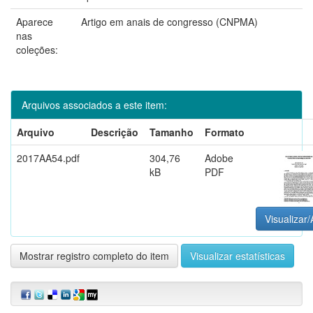
Aparece
Artigo em anais de congresso (CNPMA)
nas
coleções:
Arquivos associados a este item:
Arquivo
Descrição
Tamanho
Formato
2017AA54.pdf
304,76
Adobe
kB
PDF
Visualizar/
Mostrar registro completo do item
Visualizar estatísticas