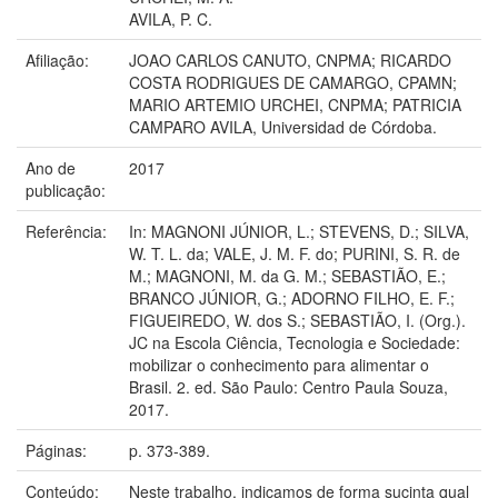
AVILA, P. C.
Afiliação:
JOAO CARLOS CANUTO, CNPMA; RICARDO
COSTA RODRIGUES DE CAMARGO, CPAMN;
MARIO ARTEMIO URCHEI, CNPMA; PATRICIA
CAMPARO AVILA, Universidad de Córdoba.
Ano de
2017
publicação:
Referência:
In: MAGNONI JÚNIOR, L.; STEVENS, D.; SILVA,
W. T. L. da; VALE, J. M. F. do; PURINI, S. R. de
M.; MAGNONI, M. da G. M.; SEBASTIÃO, E.;
BRANCO JÚNIOR, G.; ADORNO FILHO, E. F.;
FIGUEIREDO, W. dos S.; SEBASTIÃO, I. (Org.).
JC na Escola Ciência, Tecnologia e Sociedade:
mobilizar o conhecimento para alimentar o
Brasil. 2. ed. São Paulo: Centro Paula Souza,
2017.
Páginas:
p. 373-389.
Conteúdo:
Neste trabalho, indicamos de forma sucinta qual