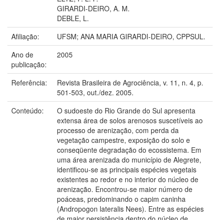
GIRARDI-DEIRO, A. M.
DEBLE, L.
Afiliação:
UFSM; ANA MARIA GIRARDI-DEIRO, CPPSUL.
Ano de
2005
publicação:
Referência:
Revista Brasileira de Agrociência, v. 11, n. 4, p.
501-503, out./dez. 2005.
Conteúdo:
O sudoeste do Rio Grande do Sul apresenta
extensa área de solos arenosos suscetíveis ao
processo de arenização, com perda da
vegetação campestre, exposição do solo e
conseqüente degradação do ecossistema. Em
uma área arenizada do município de Alegrete,
identificou-se as principais espécies vegetais
existentes ao redor e no interior do núcleo de
arenização. Encontrou-se maior número de
poáceas, predominando o capim caninha
(Andropogon lateralis Nees). Entre as espécies
de maior persistência dentro do núcleo de