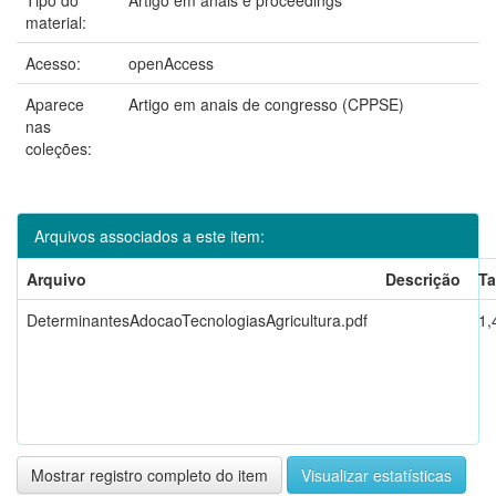
material:
Acesso:
openAccess
Aparece
Artigo em anais de congresso (CPPSE)
nas
coleções:
Arquivos associados a este item:
Arquivo
Descrição
T
DeterminantesAdocaoTecnologiasAgricultura.pdf
1,
Mostrar registro completo do item
Visualizar estatísticas