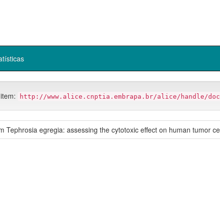
atísticas
 item:
http://www.alice.cnptia.embrapa.br/alice/handle/doc
Tephrosia egregia: assessing the cytotoxic effect on human tumor cell