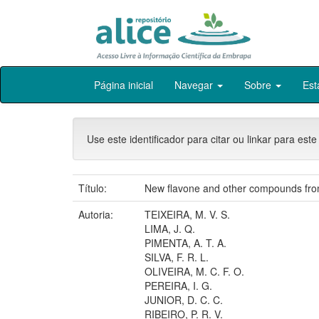
Skip
Página inicial
Navegar
Sobre
Est
navigation
Use este identificador para citar ou linkar para este
Título:
New flavone and other compounds from 
Autoria:
TEIXEIRA, M. V. S.
LIMA, J. Q.
PIMENTA, A. T. A.
SILVA, F. R. L.
OLIVEIRA, M. C. F. O.
PEREIRA, I. G.
JUNIOR, D. C. C.
RIBEIRO, P. R. V.