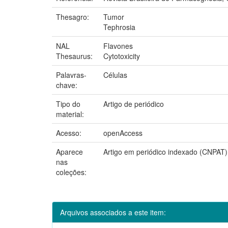
Thesagro:
Tumor
Tephrosia
NAL
Flavones
Thesaurus:
Cytotoxicity
Palavras-
Células
chave:
Tipo do
Artigo de periódico
material:
Acesso:
openAccess
Aparece
Artigo em periódico indexado (CNPAT)
nas
coleções:
Arquivos associados a este item: