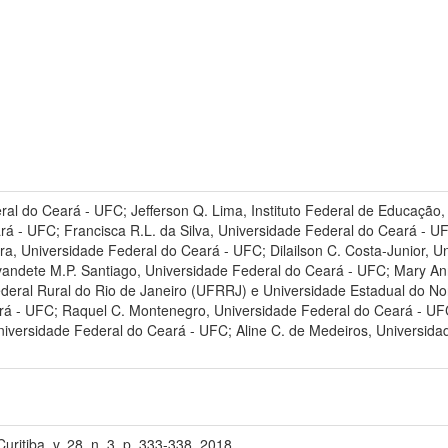
eral do Ceará - UFC; Jefferson Q. Lima, Instituto Federal de Educação,
á - UFC; Francisca R.L. da Silva, Universidade Federal do Ceará - UF
ira, Universidade Federal do Ceará - UFC; Dilailson C. Costa-Junior,
ete M.P. Santiago, Universidade Federal do Ceará - UFC; Mary Ann
deral Rural do Rio de Janeiro (UFRRJ) e Universidade Estadual do No
rá - UFC; Raquel C. Montenegro, Universidade Federal do Ceará - UFC
niversidade Federal do Ceará - UFC; Aline C. de Medeiros, Universida
ritiba, v. 28, n. 3, p. 333-338, 2018.