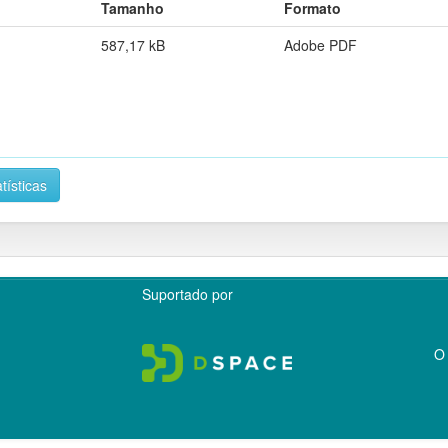
Tamanho
Formato
587,17 kB
Adobe PDF
tísticas
Suportado por
O 