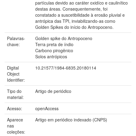
partículas devido ao caráter oxidíco e caulinítico
destas áreas. Consequentemente, foi
constatado a suscetibilidade à erosão pluvial e
antrópica das TPI, inviabilizando-as como
Golden Spikes do início do Antropoceno.
Palavras-
Golden spike do Antropoceno
chave:
Terra preta de índio
Carbono pirogênico
Solos antrópicos
Digital
10.21577/1984-6835.20180114
Object
Identifier:
Tipo do
Artigo de periódico
material:
Acesso:
openAccess
Aparece
Artigo em periódico indexado (CNPS)
nas
coleções: