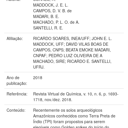
MADDOCK, J. E. L.
CAMPOS, D. V. B. de
MADARI, B. E.
MACHADO, P. L. O. de A.
SANTELLI, R. E.
Afiliação:
RICARDO SOARES, INEA/UFF; JOHN E. L.
MADDOCK, UFF; DAVID VILAS BOAS DE
CAMPOS, CNPS; BEATA EMOKE MADARI,
CNPAF; PEDRO LUIZ OLIVEIRA DE A
MACHADO, SIRE; RICARDO E. SANTELLI,
UFRJ.
Ano de
2018
publicação:
Referência:
Revista Virtual de Química, v. 10, n. 6, p. 1693-
1718, nov./dez. 2018.
Conteúdo:
Recentemente os solos arqueológicos
Amazônicos conhecidos como Terra Preta de
Índio (TPI) foram propostos para serem
elegíveis como Golden spikes do início do