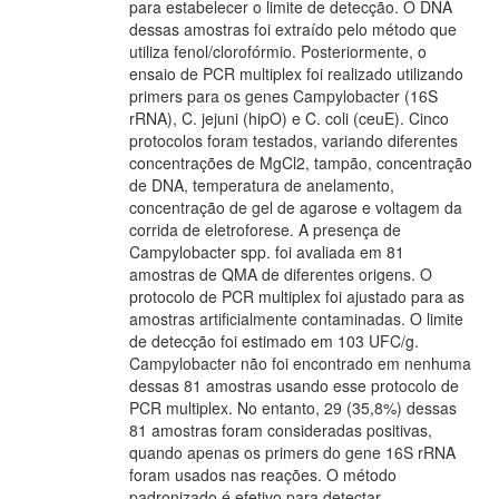
para estabelecer o limite de detecção. O DNA
dessas amostras foi extraído pelo método que
utiliza fenol/clorofórmio. Posteriormente, o
ensaio de PCR multiplex foi realizado utilizando
primers para os genes Campylobacter (16S
rRNA), C. jejuni (hipO) e C. coli (ceuE). Cinco
protocolos foram testados, variando diferentes
concentrações de MgCl2, tampão, concentração
de DNA, temperatura de anelamento,
concentração de gel de agarose e voltagem da
corrida de eletroforese. A presença de
Campylobacter spp. foi avaliada em 81
amostras de QMA de diferentes origens. O
protocolo de PCR multiplex foi ajustado para as
amostras artificialmente contaminadas. O limite
de detecção foi estimado em 103 UFC/g.
Campylobacter não foi encontrado em nenhuma
dessas 81 amostras usando esse protocolo de
PCR multiplex. No entanto, 29 (35,8%) dessas
81 amostras foram consideradas positivas,
quando apenas os primers do gene 16S rRNA
foram usados nas reações. O método
padronizado é efetivo para detectar