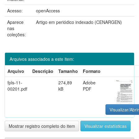
Acesso:
openAccess
Aparece
Artigo em periódico indexado (CENARGEN)
nas
coleções:
Arquivos associados a este item:
Arquivo
Descrição
Tamanho
Formato
fpls-11-
274,89
Adobe
00201.pdf
kB
PDF
Visualizar/Abrir
Mostrar registro completo do item
Visualizar estatísticas