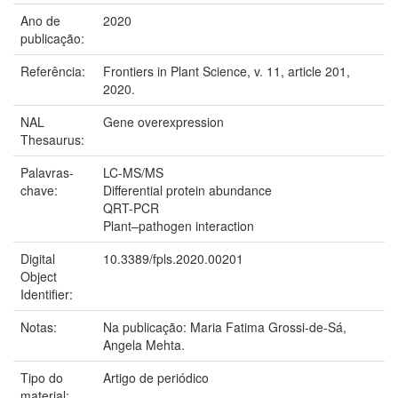
Ano de
2020
publicação:
Referência:
Frontiers in Plant Science, v. 11, article 201,
2020.
NAL
Gene overexpression
Thesaurus:
Palavras-
LC-MS/MS
chave:
Differential protein abundance
QRT-PCR
Plant–pathogen interaction
Digital
10.3389/fpls.2020.00201
Object
Identifier:
Notas:
Na publicação: Maria Fatima Grossi-de-Sá,
Angela Mehta.
Tipo do
Artigo de periódico
material: