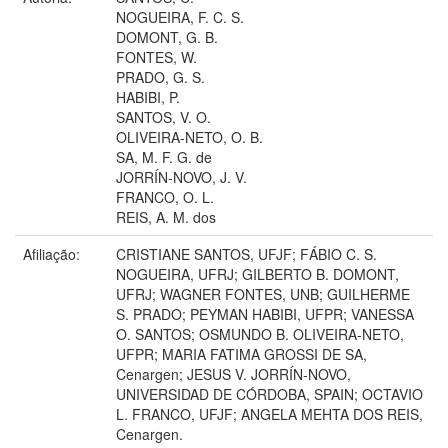
NOGUEIRA, F. C. S.
DOMONT, G. B.
FONTES, W.
PRADO, G. S.
HABIBI, P.
SANTOS, V. O.
OLIVEIRA-NETO, O. B.
SA, M. F. G. de
JORRÍN-NOVO, J. V.
FRANCO, O. L.
REIS, A. M. dos
Afiliação:
CRISTIANE SANTOS, UFJF; FÁBIO C. S.
NOGUEIRA, UFRJ; GILBERTO B. DOMONT,
UFRJ; WAGNER FONTES, UNB; GUILHERME
S. PRADO; PEYMAN HABIBI, UFPR; VANESSA
O. SANTOS; OSMUNDO B. OLIVEIRA-NETO,
UFPR; MARIA FATIMA GROSSI DE SA,
Cenargen; JESUS V. JORRÍN-NOVO,
UNIVERSIDAD DE CÓRDOBA, SPAIN; OCTAVIO
L. FRANCO, UFJF; ANGELA MEHTA DOS REIS,
Cenargen.