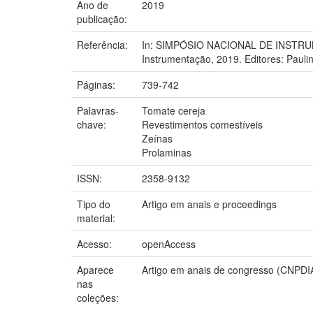
Ano de
2019
publicação:
Referência:
In: SIMPÓSIO NACIONAL DE INSTRUME
Instrumentação, 2019. Editores: Pauli
Páginas:
739-742
Palavras-
Tomate cereja
chave:
Revestimentos comestíveis
Zeínas
Prolaminas
ISSN:
2358-9132
Tipo do
Artigo em anais e proceedings
material:
Acesso:
openAccess
Aparece
Artigo em anais de congresso (CNPDI
nas
coleções: