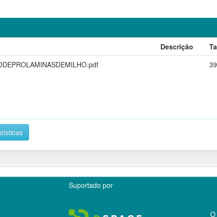
Descrição
T
DEPROLAMINASDEMILHO.pdf
39
tísticas
Suportado por
O 