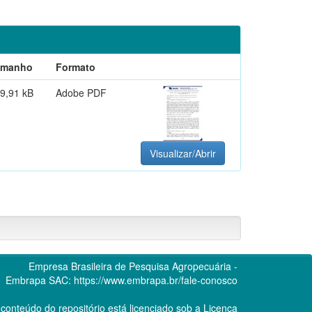
amanho
Formato
9,91 kB
Adobe PDF
Visualizar/Abrir
Empresa Brasileira de Pesquisa Agropecuária -
Embrapa
SAC:
https://www.embrapa.br/fale-conosco
conteúdo do repositório está licenciado sob a Licença