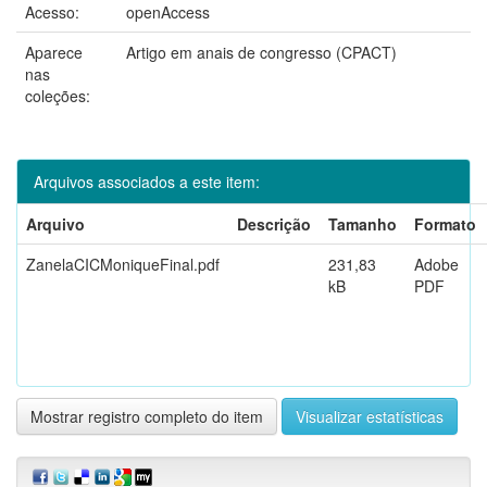
Acesso:
openAccess
Aparece
Artigo em anais de congresso (CPACT)
nas
coleções:
Arquivos associados a este item:
Arquivo
Descrição
Tamanho
Formato
ZanelaCICMoniqueFinal.pdf
231,83
Adobe
kB
PDF
Mostrar registro completo do item
Visualizar estatísticas