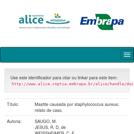
Skip
navigation
Use este identificador para citar ou linkar para este item:
http://www.alice.cnptia.embrapa.br/alice/handle/doc
Título:
Mastite causada por staphylococcus aureus:
relato de caso.
Autoria:
SAUGO, M.
JESUS, R, D, de
WEISSHEIMER, C. F.