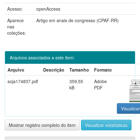
Acesso:
openAccess
Aparece
Artigo em anais de congresso (CPAF-RR)
nas
coleções:
Arquivos associados a este item:
Arquivo
Descrição
Tamanho
Formato
soja174837.pdf
359,55
Adobe
kB
PDF
Visualizar
Mostrar registro completo do item
Visualizar estatísticas